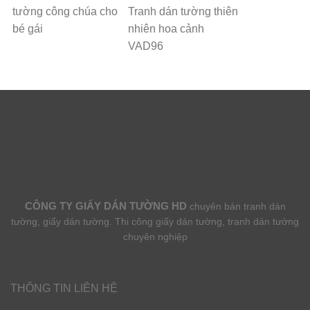
tường công chúa cho
Tranh dán tường thiên
bé gái
nhiên hoa cảnh
VAD96
CÔNG TY GIẤY DÁN TƯỜNG HD
chuyên bán tranh dán
tường, giấy dán tường. Thi công giấy dán tường, tranh dán tường
chuyên nghiệp
THÔNG TIN LIÊN HỆ