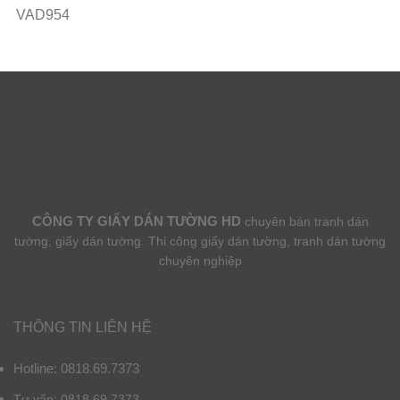
VAD954
CÔNG TY GIẤY DÁN TƯỜNG HD
chuyên bán tranh dán
tường, giấy dán tường. Thi công giấy dán tường, tranh dán tường
chuyên nghiệp
THÔNG TIN LIÊN HỆ
Hotline: 0818.69.7373
Tư vấn: 0818.69.7373