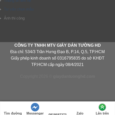
Thông tin liên hệ
Tư vấn chọn mẫu
Ảnh thi công
CÔNG TY TNHH MTV GIẤY DÁN TƯỜNG HD
Địa chỉ: 534/3 Trần Hưng Đạo B, P.14, Q.5, TP.HCM
Giấy phép kinh doanh số 0316795835 do sở KHĐT
TP.HCM cấp ngày 08/4/2021
Copyright 2026 ©
giaydantuonghd.com
Tìm đường
Messenger
Zalo
Lên trên
0818697373