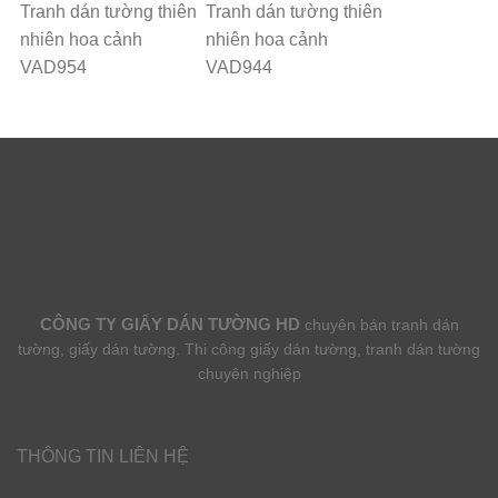
Tranh dán tường thiên
Tranh dán tường thiên
nhiên hoa cảnh
nhiên hoa cảnh
VAD954
VAD944
CÔNG TY GIẤY DÁN TƯỜNG HD
chuyên bán tranh dán
tường, giấy dán tường. Thi công giấy dán tường, tranh dán tường
chuyên nghiệp
THÔNG TIN LIÊN HỆ