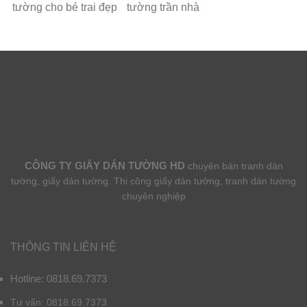
tường cho bé trai đẹp
tường trần nhà
CÔNG TY GIẤY DÁN TƯỜNG HD
chuyên bán tranh dán
tường, giấy dán tường. Thi công giấy dán tường, tranh dán tường
chuyên nghiệp
THÔNG TIN LIÊN HỆ
Hotline: 0818.69.7373
Tư vấn: 0818.69.7373