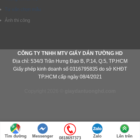
Tư vấn chọn mẫu
Ảnh thi công
CÔNG TY TNHH MTV GIẤY DÁN TƯỜNG HD
Địa chỉ: 534/3 Trần Hưng Đạo B, P.14, Q.5, TP.HCM
Giấy phép kinh doanh số 0316795835 do sở KHĐT
TP.HCM cấp ngày 08/4/2021
Copyright 2026 ©
giaydantuonghd.com
Tìm đường
Messenger
Zalo
Lên trên
0818697373