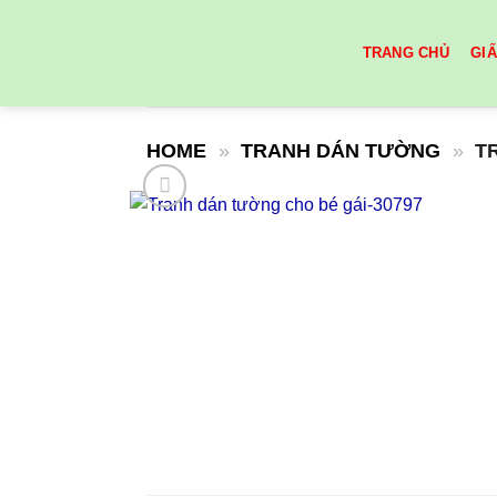
Skip
to
TRANG CHỦ
GI
content
HOME
»
TRANH DÁN TƯỜNG
»
T