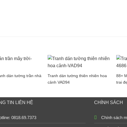
anh dán tường trần nhà
Tranh dán tường thiên nhiên hoa
88+ M
cảnh VAD94
trai đ
G TIN LIÊN HỆ
CHÍNH SÁCH
tline: 0818.69.7373
Chính sách m