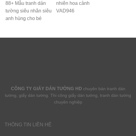
88+ Mẫu tranh dán
nhiên hoa cảnh
tường siêu nhân siêu
VAD946
anh hùng cho bé
CÔNG TY GIẤY DÁN TƯỜNG HD
chuyên bán tranh dán
tường, giấy dán tường. Thi công giấy dán tường, tranh dán tường
chuyên nghiệp
THÔNG TIN LIÊN HỆ