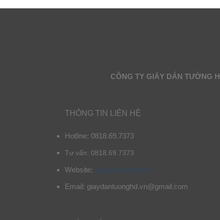
CÔNG TY GIẤY DÁN TƯỜNG 
THÔNG TIN LIÊN HỆ
Hotline: 0818.69.7373
Tư vấn: 0818.69.7373
Website:
giaydantuonghd.vn
Email: giaydantuonghd.vn@gmail.com