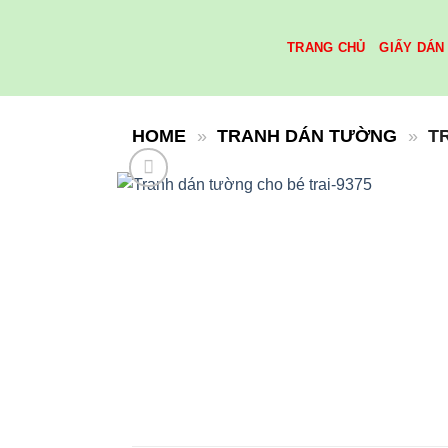
Skip
to
TRANG CHỦ
GIẤY DÁN
content
HOME
»
TRANH DÁN TƯỜNG
»
T