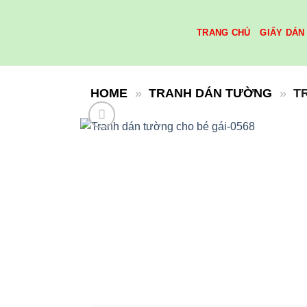
Skip
to
TRANG CHỦ
GIẤY DÁN
content
HOME
»
TRANH DÁN TƯỜNG
»
T