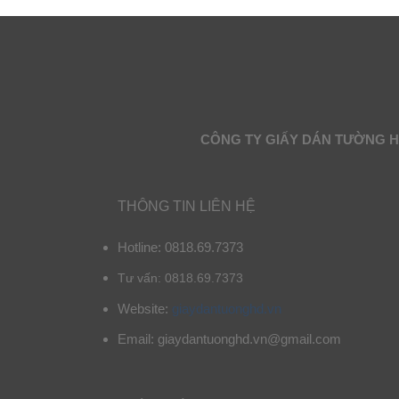
CÔNG TY GIẤY DÁN TƯỜNG 
THÔNG TIN LIÊN HỆ
Hotline: 0818.69.7373
Tư vấn: 0818.69.7373
Website:
giaydantuonghd.vn
Email: giaydantuonghd.vn@gmail.com