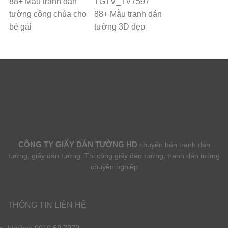
88+ Mẫu tranh dán
tường công chúa cho
88+ Mẫu tranh dán
bé gái
tường 3D đẹp
CÔNG TY GIẤY DÁN TƯỜNG HD
chuyên bán tranh dán
tường, giấy dán tường. Thi công giấy dán tường, tranh dán tường
chuyên nghiệp
THÔNG TIN LIÊN HỆ