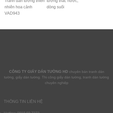
Tranh dán tường thiên
tường thác nước,
nhiên hoa cảnh
dòng suối
VAD943
CÔNG TY GIẤY DÁN TƯỜNG HD
chuyên bán tranh dán
tường, giấy dán tường. Thi công giấy dán tường, tranh dán tường
chuyên nghiệp
THÔNG TIN LIÊN HỆ