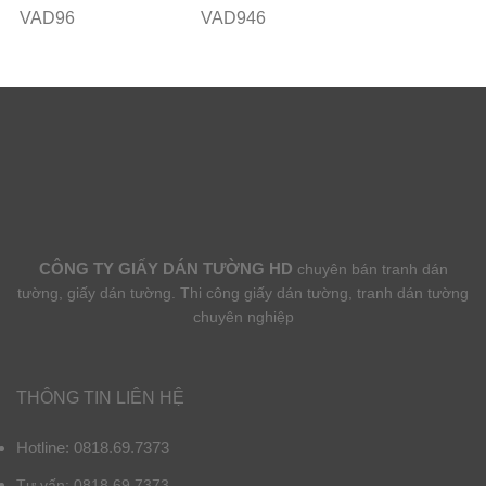
VAD96
VAD946
CÔNG TY GIẤY DÁN TƯỜNG HD
chuyên bán tranh dán
tường, giấy dán tường. Thi công giấy dán tường, tranh dán tường
chuyên nghiệp
THÔNG TIN LIÊN HỆ
Hotline: 0818.69.7373
Tư vấn: 0818.69.7373