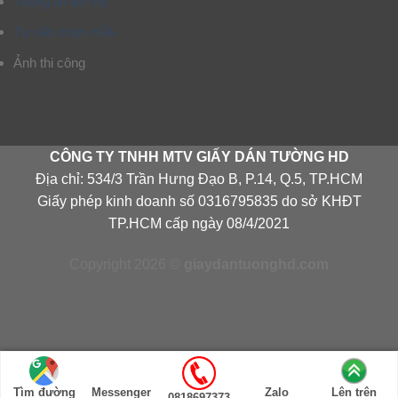
Thông tin liên hệ
Tư vấn chọn mẫu
Ảnh thi công
CÔNG TY TNHH MTV GIẤY DÁN TƯỜNG HD
Địa chỉ: 534/3 Trần Hưng Đạo B, P.14, Q.5, TP.HCM
Giấy phép kinh doanh số 0316795835 do sở KHĐT
TP.HCM cấp ngày 08/4/2021
Copyright 2026 ©
giaydantuonghd.com
Tìm đường
Messenger
Zalo
Lên trên
0818697373