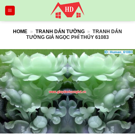
Skip
to
content
HOME
»
TRANH DÁN TƯỜNG
»
TRANH DÁN
TƯỜNG GIẢ NGỌC PHỈ THÚY 61083