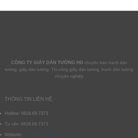
CÔNG TY GIẤY DÁN TƯỜNG HD
chuyên bán tranh dán
tường, giấy dán tường. Thi công giấy dán tường, tranh dán tường
chuyên nghiệp
THÔNG TIN LIÊN HỆ
Hotline: 0818.69.7373
Tư vấn: 0818.69.7373
Website:
giaydantuonghd.vn