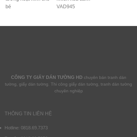
bé
VAD945
CÔNG TY GIẤY DÁN TƯỜNG HD
chuyên bán tranh dán
tường, giấy dán tường. Thi công giấy dán tường, tranh dán tường
chuyên nghiệp
THÔNG TIN LIÊN HỆ
Hotline: 0818.69.7373