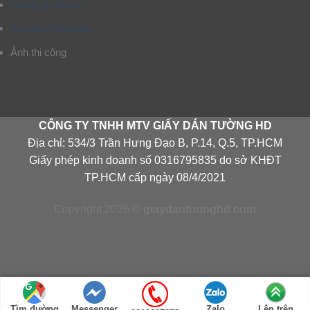
Thông tin liên hệ
Tư vấn chọn mẫu
Ảnh thi công
CÔNG TY TNHH MTV GIẤY DÁN TƯỜNG HD
Địa chỉ: 534/3 Trần Hưng Đạo B, P.14, Q.5, TP.HCM
Giấy phép kinh doanh số 0316795835 do sở KHĐT
TP.HCM cấp ngày 08/4/2021
Copyright 2026 ©
giaydantuonghd.com
Tìm đường
Messenger
Zalo
Lên trên