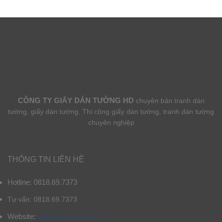
CÔNG TY GIẤY DÁN TƯỜNG HD
chuyên bán tranh dán
tường, giấy dán tường. Thi công giấy dán tường, tranh dán tường
chuyên nghiệp
THÔNG TIN LIÊN HỆ
Hotline: 0818.69.7373
Tư vấn: 0818.69.7373
Website:
giaydantuonghd.vn