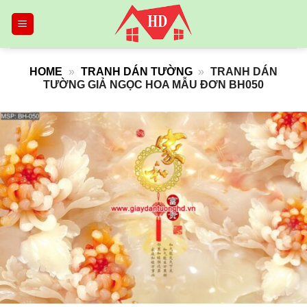
Skip
to
content
HOME
»
TRANH DÁN TƯỜNG
»
TRANH DÁN
TƯỜNG GIẢ NGỌC HOA MẪU ĐƠN BH050