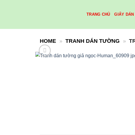
Skip
to
TRANG CHỦ
GIẤY DÁN
content
HOME
»
TRANH DÁN TƯỜNG
»
T