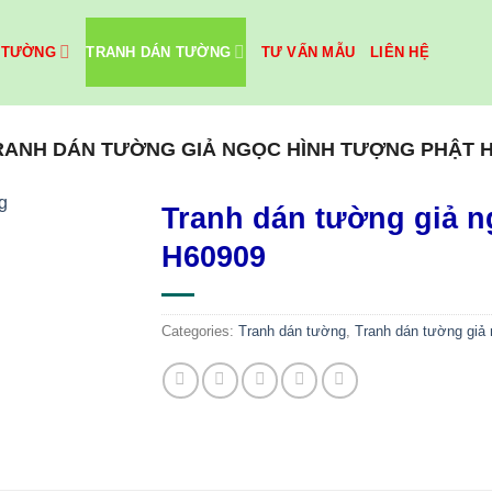
 TƯỜNG
TRANH DÁN TƯỜNG
TƯ VẤN MẪU
LIÊN HỆ
RANH DÁN TƯỜNG GIẢ NGỌC HÌNH TƯỢNG PHẬT H
Tranh dán tường giả n
H60909
Categories:
Tranh dán tường
,
Tranh dán tường giả