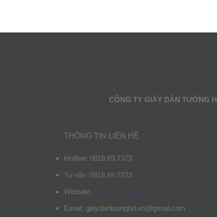
CÔNG TY GIẤY DÁN TƯỜNG 
THÔNG TIN LIÊN HỆ
Hotline: 0818.69.7373
Tư vấn: 0818.69.7373
Website:
giaydantuonghd.vn
Email: giaydantuonghd.vn@gmail.com