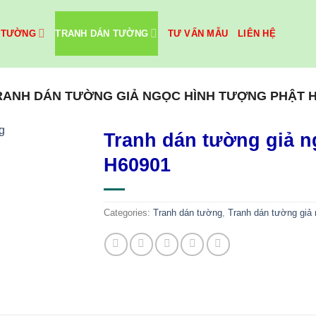
 TƯỜNG
TRANH DÁN TƯỜNG
TƯ VẤN MẪU
LIÊN HỆ
RANH DÁN TƯỜNG GIẢ NGỌC HÌNH TƯỢNG PHẬT H
Tranh dán tường giả n
H60901
Categories:
Tranh dán tường
,
Tranh dán tường giả