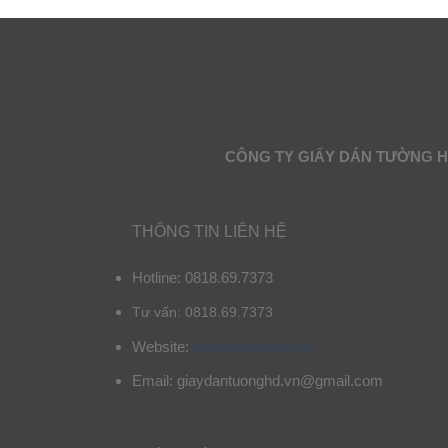
CÔNG TY GIẤY DÁN TƯỜNG 
THÔNG TIN LIÊN HỆ
Hotline: 0818.69.7373
Tư vấn: 0818.69.7373
Website:
giaydantuonghd.vn
Email: giaydantuonghd.vn@gmail.com