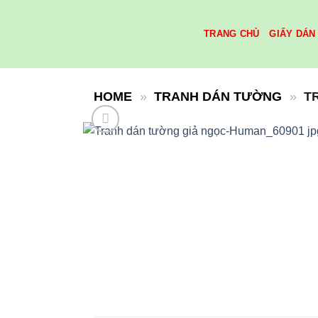
Skip
to
TRANG CHỦ
GIẤY DÁN
content
HOME
»
TRANH DÁN TƯỜNG
»
T