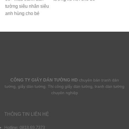
tường siêu nhân siêu
anh hùng cho bé
CÔNG TY GIẤY DÁN TƯỜNG HD
chuyên bán tranh dán
tường, giấy dán tường. Thi công giấy dán tường, tranh dán tường
chuyên nghiệp
THÔNG TIN LIÊN HỆ
Hotline: 0818.69.7373