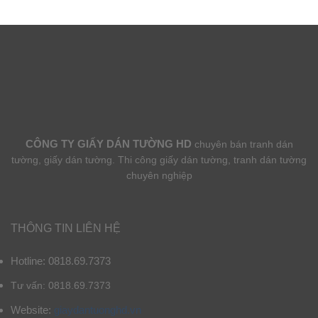
CÔNG TY GIẤY DÁN TƯỜNG HD
chuyên bán tranh dán
tường, giấy dán tường. Thi công giấy dán tường, tranh dán tường
chuyên nghiệp
THÔNG TIN LIÊN HỆ
Hotline: 0818.69.7373
Tư vấn: 0818.69.7373
Website:
giaydantuonghd.vn