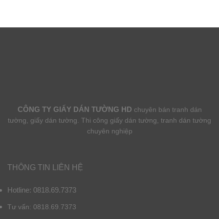
CÔNG TY GIẤY DÁN TƯỜNG HD
chuyên bán tranh dán
tường, giấy dán tường. Thi công giấy dán tường, tranh dán tường
chuyên nghiệp
THÔNG TIN LIÊN HỆ
Hotline: 0818.69.7373
Tư vấn: 0818.69.7373