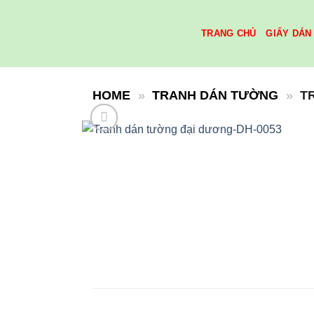
Skip
to
TRANG CHỦ
GIẤY DÁN
content
HOME
»
TRANH DÁN TƯỜNG
»
T