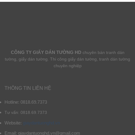
CÔNG TY GIẤY DÁN TƯỜNG HD
chuyên bán tranh dán
tường, giấy dán tường. Thi công giấy dán tường, tranh dán tường
chuyên nghiệp
THÔNG TIN LIÊN HỆ
Hotline: 0818.69.7373
Tư vấn: 0818.69.7373
Website:
giaydantuonghd.vn
Email: giaydantuonghd.vn@gmail.com