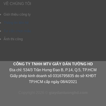
VỀ CHÚNG TÔI
Giới thiệu công ty
Thông tin liên hệ
Tư vấn chọn mẫu
Ảnh thi công
CÔNG TY TNHH MTV GIẤY DÁN TƯỜNG HD
Địa chỉ: 534/3 Trần Hưng Đạo B, P.14, Q.5, TP.HCM
Giấy phép kinh doanh số 0316795835 do sở KHĐT
TP.HCM cấp ngày 08/4/2021
Copyright 2026 ©
giaydantuonghd.com