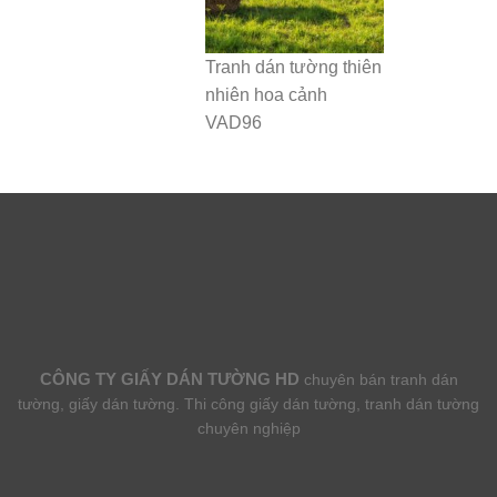
Tranh dán tường thiên
nhiên hoa cảnh
VAD96
CÔNG TY GIẤY DÁN TƯỜNG HD
chuyên bán tranh dán
tường, giấy dán tường. Thi công giấy dán tường, tranh dán tường
chuyên nghiệp