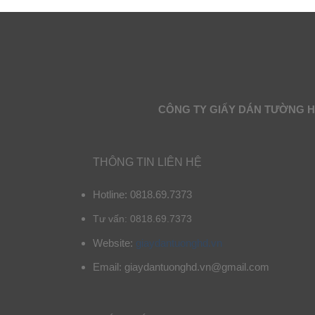
CÔNG TY GIẤY DÁN TƯỜNG 
THÔNG TIN LIÊN HỆ
Hotline: 0818.69.7373
Tư vấn: 0818.69.7373
Website:
giaydantuonghd.vn
Email: giaydantuonghd.vn@gmail.com