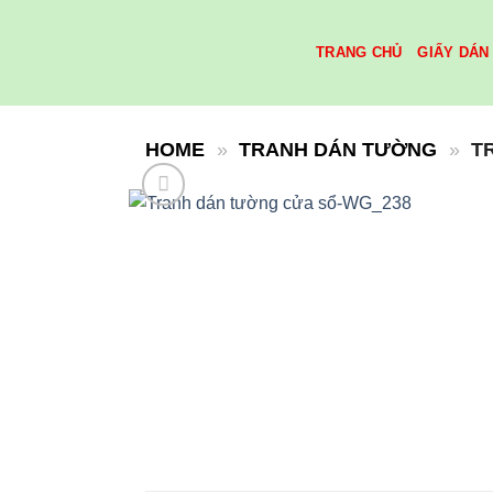
Skip
to
TRANG CHỦ
GIẤY DÁN
content
HOME
»
TRANH DÁN TƯỜNG
»
T