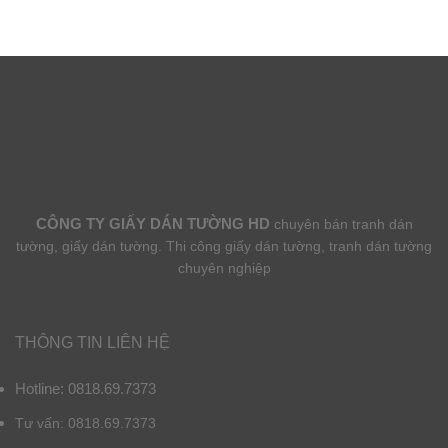
CÔNG TY GIẤY DÁN TƯỜNG HD
chuyên bán tranh dán
tường, giấy dán tường. Thi công giấy dán tường, tranh dán tường
chuyên nghiệp
THÔNG TIN LIÊN HỆ
Hotline: 0818.69.7373
Tư vấn: 0818.69.7373