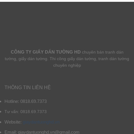
CÔNG TY GIẤY DÁN TƯỜNG HD
chuyên bán tranh dán
tường, giấy dán tường. Thi công giấy dán tường, tranh dán tường
chuyên nghiệp
THÔNG TIN LIÊN HỆ
Hotline: 0818.69.7373
Tư vấn: 0818.69.7373
Website:
giaydantuonghd.vn
Email: giaydantuonghd.vn@gmail.com