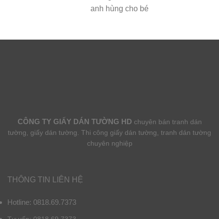
anh hùng cho bé
CÔNG TY GIẤY DÁN TƯỜNG HD
chuyên bán tranh dán
tường, giấy dán tường. Thi công giấy dán tường, tranh dán tường
chuyên nghiệp
THÔNG TIN LIÊN HỆ
Hotline: 0818.69.7373