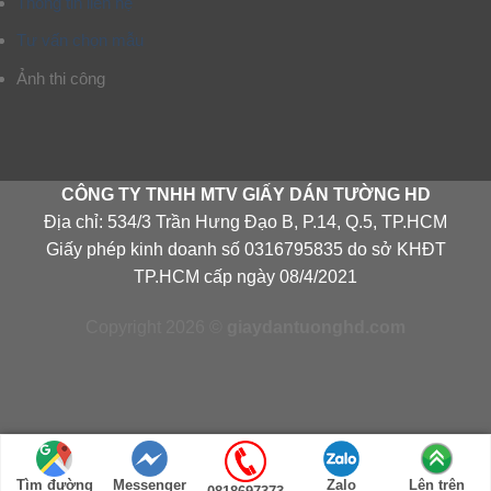
Thông tin liên hệ
Tư vấn chọn mẫu
Ảnh thi công
CÔNG TY TNHH MTV GIẤY DÁN TƯỜNG HD
Địa chỉ: 534/3 Trần Hưng Đạo B, P.14, Q.5, TP.HCM
Giấy phép kinh doanh số 0316795835 do sở KHĐT
TP.HCM cấp ngày 08/4/2021
Copyright 2026 ©
giaydantuonghd.com
Tìm đường
Messenger
Zalo
Lên trên