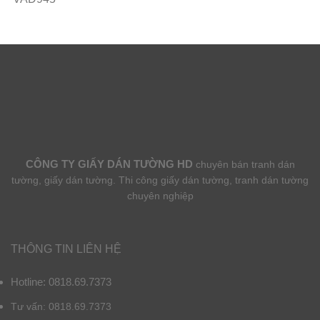
CÔNG TY GIẤY DÁN TƯỜNG HD
chuyên bán tranh dán
tường, giấy dán tường. Thi công giấy dán tường, tranh dán tường
chuyên nghiệp
THÔNG TIN LIÊN HỆ
Hotline: 0818.69.7373
Tư vấn: 0818.69.7373