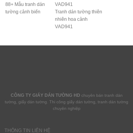
88+ Mẫu tranh dán
tường cảnh biển
Tranh dán tường thiên
nhiên hoa cảnh
VAD941
CÔNG TY GIẤY DÁN TƯỜNG HD
chuyên bán tranh dán
tường, giấy dán tường. Thi công giấy dán tường, tranh dán tường
chuyên nghiệp
THÔNG TIN LIÊN HỆ