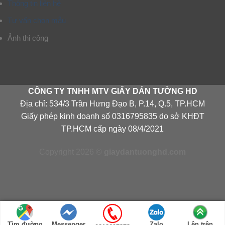
Thông tin liên hệ
Tư vấn chọn mẫu
Ảnh thi công
CÔNG TY TNHH MTV GIẤY DÁN TƯỜNG HD
Địa chỉ: 534/3 Trần Hưng Đạo B, P.14, Q.5, TP.HCM
Giấy phép kinh doanh số 0316795835 do sở KHĐT
TP.HCM cấp ngày 08/4/2021
Copyright 2026 ©
giaydantuonghd.com
Tìm đường
Messenger
Zalo
Lên trên