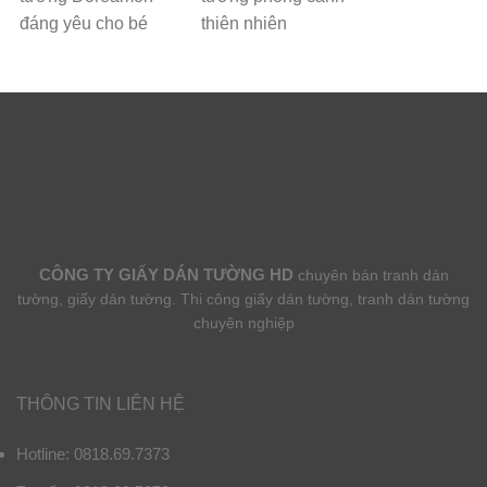
đáng yêu cho bé
thiên nhiên
CÔNG TY GIẤY DÁN TƯỜNG HD
chuyên bán tranh dán
tường, giấy dán tường. Thi công giấy dán tường, tranh dán tường
chuyên nghiệp
THÔNG TIN LIÊN HỆ
Hotline: 0818.69.7373