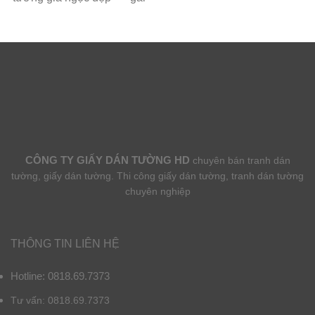
CÔNG TY GIẤY DÁN TƯỜNG HD
chuyên bán tranh dán
tường, giấy dán tường. Thi công giấy dán tường, tranh dán tường
chuyên nghiệp
THÔNG TIN LIÊN HỆ
Hotline: 0818.69.7373
Tư vấn: 0818.69.7373