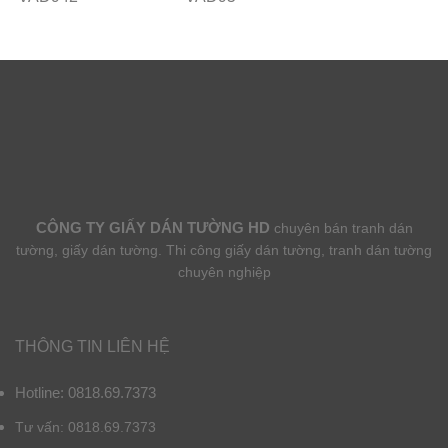
CÔNG TY GIẤY DÁN TƯỜNG HD
chuyên bán tranh dán
tường, giấy dán tường. Thi công giấy dán tường, tranh dán tường
chuyên nghiệp
THÔNG TIN LIÊN HỆ
Hotline: 0818.69.7373
Tư vấn: 0818.69.7373