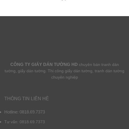
CÔNG TY GIẤY DÁN TƯỜNG HD
chuyên bán tranh dán
tường, giấy dán tường. Thi công giấy dán tường, tranh dán tường
chuyên nghiệp
THÔNG TIN LIÊN HỆ
Hotline: 0818.69.7373
Tư vấn: 0818.69.7373