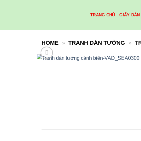
Skip
to
TRANG CHỦ
GIẤY DÁN
content
HOME
»
TRANH DÁN TƯỜNG
»
T