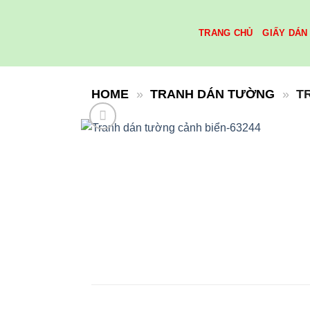
Skip
to
TRANG CHỦ
GIẤY DÁN
content
HOME
»
TRANH DÁN TƯỜNG
»
T