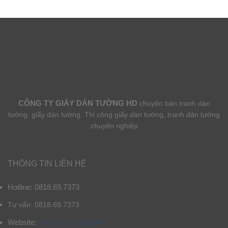
CÔNG TY GIẤY DÁN TƯỜNG HD
chuyên bán tranh dán
tường, giấy dán tường. Thi công giấy dán tường, tranh dán tường
chuyên nghiệp
THÔNG TIN LIÊN HỆ
Hotline: 0818.69.7373
Tư vấn: 0818.69.7373
Website:
giaydantuonghd.vn