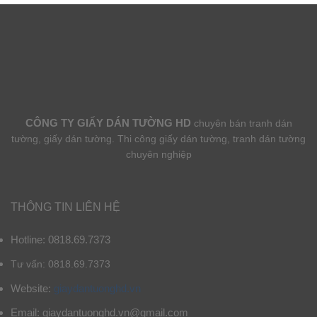
CÔNG TY GIẤY DÁN TƯỜNG HD
chuyên bán tranh dán
tường, giấy dán tường. Thi công giấy dán tường, tranh dán tường
chuyên nghiệp
THÔNG TIN LIÊN HỆ
Hotline: 0818.69.7373
Tư vấn: 0818.69.7373
Website:
giaydantuonghd.vn
Email: giaydantuonghd.vn@gmail.com