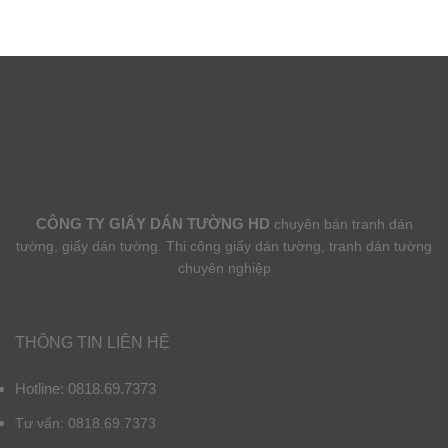
CÔNG TY GIẤY DÁN TƯỜNG HD
chuyên bán tranh dán
tường, giấy dán tường. Thi công giấy dán tường, tranh dán tường
chuyên nghiệp
THÔNG TIN LIÊN HỆ
Hotline: 0818.69.7373
Tư vấn: 0818.69.7373