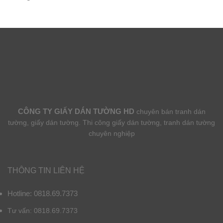
CÔNG TY GIẤY DÁN TƯỜNG HD
chuyên bán tranh dán
tường, giấy dán tường. Thi công giấy dán tường, tranh dán tường
chuyên nghiệp
THÔNG TIN LIÊN HỆ
Hotline: 0818.69.7373
Tư vấn: 0818.69.7373