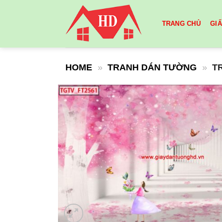
Skip
to
TRANG CHỦ
GI
content
HOME
»
TRANH DÁN TƯỜNG
»
T