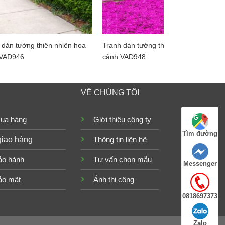
 dán tường thiên nhiên hoa
Tranh dán tường thiên nhiên hoa
 VAD946
cảnh VAD948
VỀ CHÚNG TÔI
ua hàng
Giới thiệu công ty
Tìm đường
giao hàng
Thông tin liên hệ
ảo hành
Tư vấn chọn mẫu
Messenger
ảo mật
Ảnh thi công
0818697373
Zalo