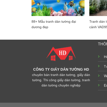
88+ Mẫu tranh dán tường đại
Tranh dán t
dương đẹp
cảnh VAD9
THÔN
Ho
T
CÔNG TY GIẤY DÁN TƯỜNG HD
chuyên bán tranh dán tường, giấy dán
W
tường. Thi công giấy dán tường, tranh
dán tường chuyên nghiệp
E