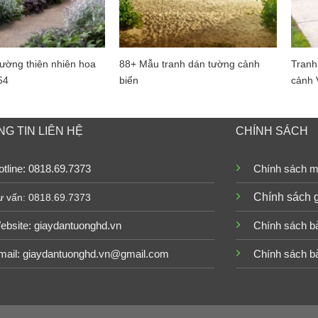
ường thiên nhiên hoa
88+ Mẫu tranh dán tường cảnh
Tranh
54
biển
cảnh
G TIN LIÊN HỆ
CHÍNH SÁCH
tline: 0818.69.7373
Chính sách m
Chính sách 
ư vấn: 0818.69.7373
ebsite:
giaydantuonghd.vn
Chính sách b
mail: giaydantuonghd.vn@gmail.com
Chính sách b