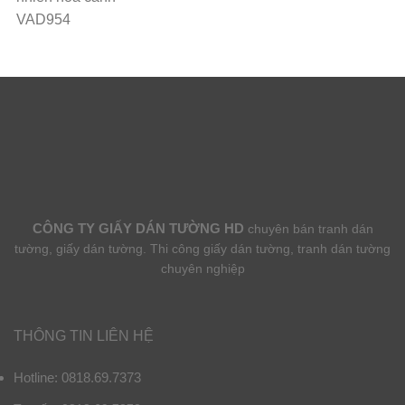
VAD954
CÔNG TY GIẤY DÁN TƯỜNG HD
chuyên bán tranh dán
tường, giấy dán tường. Thi công giấy dán tường, tranh dán tường
chuyên nghiệp
THÔNG TIN LIÊN HỆ
Hotline: 0818.69.7373