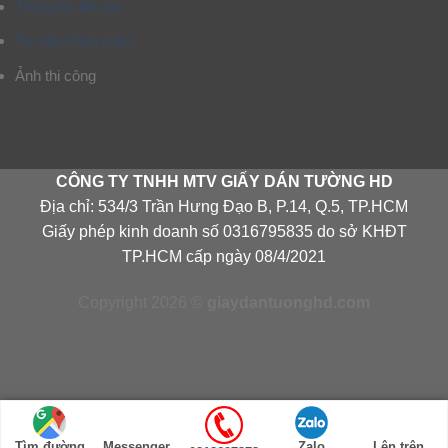
Thông tin liên hệ
Tư vấn chọn mẫu
Ảnh thi công
CÔNG TY TNHH MTV GIẤY DÁN TƯỜNG HD
Địa chỉ: 534/3 Trần Hưng Đạo B, P.14, Q.5, TP.HCM
Giấy phép kinh doanh số 0316795835 do sở KHĐT
TP.HCM cấp ngày 08/4/2021
Copyright 2026 ©
giaydantuonghd.com
Tìm đường
Messenger
Zalo
Lên trên