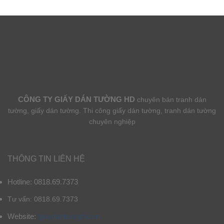
CÔNG TY GIẤY DÁN TƯỜNG HD
chuyên bán tranh dán
tường, giấy dán tường. Thi công giấy dán tường, tranh dán tường
chuyên nghiệp
THÔNG TIN LIÊN HỆ
Hotline: 0818.69.7373
Tư vấn: 0818.69.7373
Website:
giaydantuonghd.vn