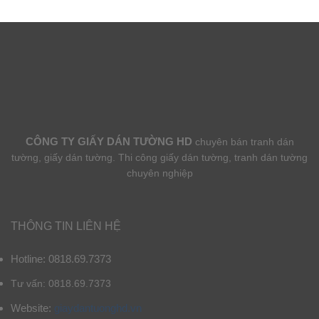
CÔNG TY GIẤY DÁN TƯỜNG HD
chuyên bán tranh dán
tường, giấy dán tường. Thi công giấy dán tường, tranh dán tường
chuyên nghiệp
THÔNG TIN LIÊN HỆ
Hotline: 0818.69.7373
Tư vấn: 0818.69.7373
Website:
giaydantuonghd.vn