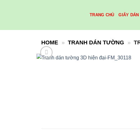
Skip
to
TRANG CHỦ
GIẤY DÁN
content
HOME
»
TRANH DÁN TƯỜNG
»
T