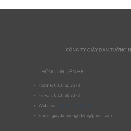
CÔNG TY GIẤY DÁN TƯỜNG 
THÔNG TIN LIÊN HỆ
Hotline: 0818.69.7373
Tư vấn: 0818.69.7373
Website:
giaydantuonghd.vn
Email: giaydantuonghd.vn@gmail.com