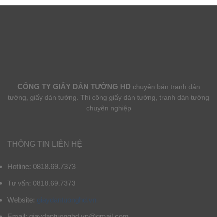
CÔNG TY GIẤY DÁN TƯỜNG HD
chuyên bán tranh dán
tường, giấy dán tường. Thi công giấy dán tường, tranh dán tường
chuyên nghiệp
THÔNG TIN LIÊN HỆ
Hotline: 0818.69.7373
Tư vấn: 0818.69.7373
Website:
giaydantuonghd.vn
Email: giaydantuonghd.vn@gmail.com