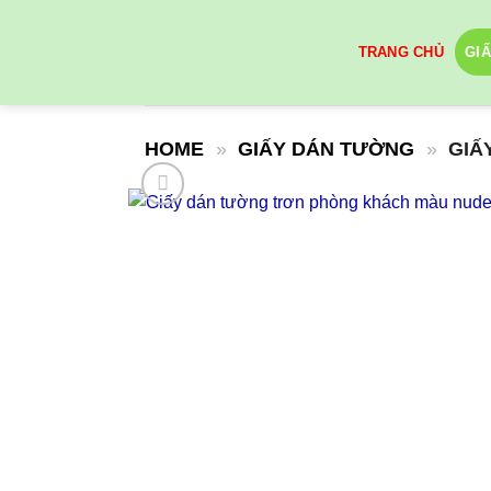
Skip
to
TRANG CHỦ
GI
content
HOME
»
GIẤY DÁN TƯỜNG
»
GIẤ