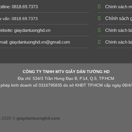
tline: 0818.69.7373
Chính sách m
Chính sách 
ư vấn: 0818.69.7373
ebsite:
giaydantuonghd.vn
Chính sách b
mail: giaydantuonghd.vn@gmail.com
Chính sách b
CÔNG TY TNHH MTV GIẤY DÁN TƯỜNG HD
Địa chỉ: 534/3 Trần Hưng Đạo B, P.14, Q.5, TP.HCM
 phép kinh doanh số 0316795835 do sở KHĐT TP.HCM cấp ngày 08/4
t 2026 ©
giaydantuonghd.com