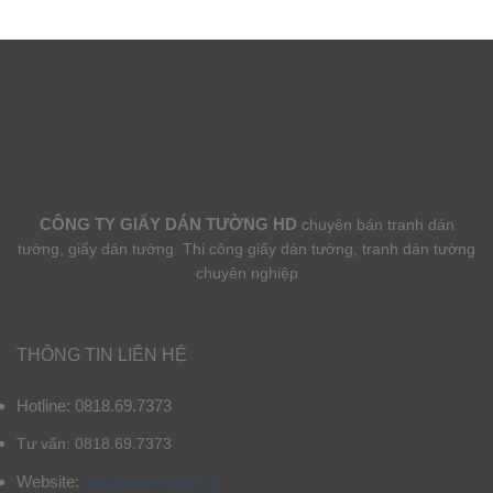
CÔNG TY GIẤY DÁN TƯỜNG HD
chuyên bán tranh dán
tường, giấy dán tường. Thi công giấy dán tường, tranh dán tường
chuyên nghiệp
THÔNG TIN LIÊN HỆ
Hotline: 0818.69.7373
Tư vấn: 0818.69.7373
Website:
giaydantuonghd.vn