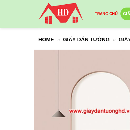
Skip
to
TRANG CHỦ
GI
content
HOME
»
GIẤY DÁN TƯỜNG
»
GIẤ