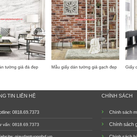
án tường giả đá đẹp
Mẫu giấy dán tường giả gạch đẹp
Giấy 
G TIN LIÊN HỆ
CHÍNH SÁCH
tline: 0818.69.7373
Chính sách m
Chính sách 
ư vấn: 0818.69.7373
ebsite:
giaydantuonghd.vn
Chính sách b