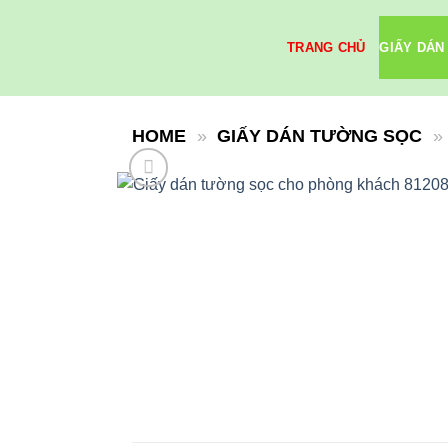
Skip
to
TRANG CHỦ
GIẤY DÁN
content
HOME
»
GIẤY DÁN TƯỜNG SỌC
»