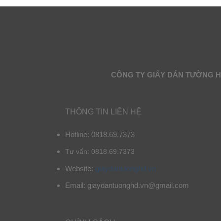
CÔNG TY GIẤY DÁN TƯỜNG 
THÔNG TIN LIÊN HỆ
Hotline: 0818.69.7373
Tư vấn: 0818.69.7373
Website:
giaydantuonghd.vn
Email: giaydantuonghd.vn@gmail.com